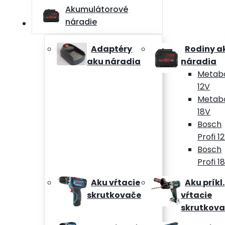
Akumulátorové
náradie
Adaptéry
Rodiny a
aku náradia
náradia
Metab
12V
Metab
18V
Bosch
Profi 1
Bosch
Profi 1
Aku vŕtacie
Aku príkl.
skrutkovače
vŕtacie
skrutkov