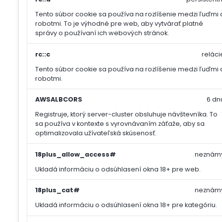
Tento súbor cookie sa používa na rozlíšenie medzi ľuďmi 
robotmi. To je výhodné pre web, aby vytvárať platné
správy o používaní ich webových stránok.
rc::c
reláci
Tento súbor cookie sa používa na rozlíšenie medzi ľuďmi 
robotmi.
AWSALBCORS
6 dn
Registruje, ktorý server-cluster obsluhuje návštevníka. To
sa používa v kontexte s vyrovnávaním záťaže, aby sa
optimalizovala užívateľská skúsenosť.
18plus_allow_access#
neznám
Ukladá informáciu o odsúhlasení okna 18+ pre web.
18plus_cat#
neznám
Ukladá informáciu o odsúhlasení okna 18+ pre kategóriu.