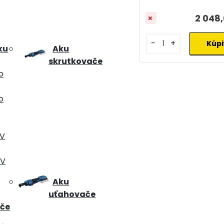
2 048
-
+
ku
Aku
skrutkovače
o
o
2V
8V
Aku
uťahovače
ače