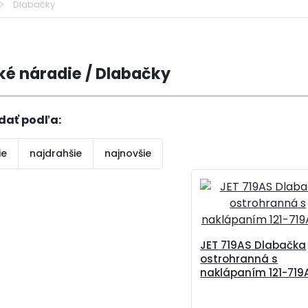
Dlabačky
cké náradie / Dlabačky
dať podľa:
ie
najdrahšie
najnovšie
JET 719AS Dlabačka
ostrohranná s
naklápaním 121-71