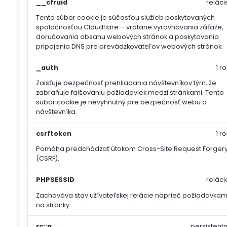
__cfruid
reláci
Tento súbor cookie je súčasťou služieb poskytovaných
spoločnosťou Cloudflare – vrátane vyrovnávania záťaže,
doručovania obsahu webových stránok a poskytovania
pripojenia DNS pre prevádzkovateľov webových stránok.
_auth
1 ro
Zaisťuje bezpečnosť prehliadania návštevníkov tým, že
zabraňuje falšovaniu požiadaviek medzi stránkami. Tento
súbor cookie je nevyhnutný pre bezpečnosť webu a
návštevníka.
csrftoken
1 ro
Pomáha predchádzať útokom Cross-Site Request Forger
(CSRF).
PHPSESSID
reláci
Zachováva stav užívateľskej relácie naprieč požiadavkam
na stránky.
rc::a
persistentn