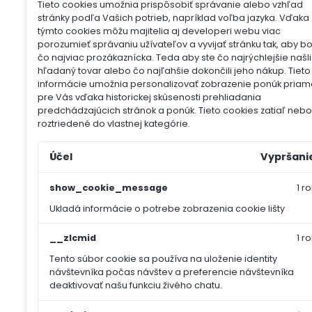
Tieto cookies umožnia prispôsobiť správanie alebo vzhľad
stránky podľa Vašich potrieb, napríklad voľba jazyka.
Vďaka
týmto cookies môžu majitelia aj developeri webu viac
porozumieť správaniu užívateľov a vyvijať stránku tak, aby b
čo najviac prozákaznícka. Teda aby ste čo najrýchlejšie našli
hľadaný tovar alebo čo najľahšie dokončili jeho nákup.
Tieto
informácie umožnia personalizovať zobrazenie ponúk priam
pre Vás vďaka historickej skúsenosti prehliadania
predchádzajúcich stránok a ponúk.
Tieto cookies zatiaľ nebol
roztriedené do vlastnej kategórie.
Účel
Vypršani
show_cookie_message
1 ro
Ukladá informácie o potrebe zobrazenia cookie lišty
__zlcmid
1 ro
Tento súbor cookie sa používa na uloženie identity
návštevníka počas návštev a preferencie návštevníka
deaktivovať našu funkciu živého chatu.