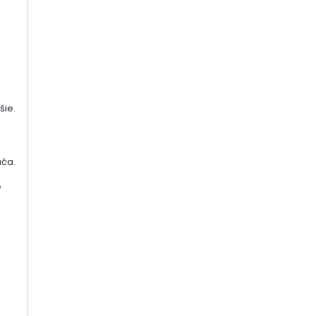
šie.
ača.
é
j