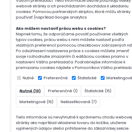
Vašom prehliadači. Tieto informácie bežne používajú všetky
webové stránky a ich prechádzaním dochádza k ukladaniu
cookies. Pomocou partnerských skriptov, ktoré môžu stránky
používať (napríklad Google analytics
Ako môžem nastaviť prácu webu s cookies?
Napriek tomu, že odporúčame povoliť používanie všetkých
typov cookies, prácu webu s nimi môžete nastaviť podľa
vlastných preferencií pomocou checkboxov zobrazených niž
Po odsúhlasení nastavenia práce s cookies môžete zmeniť
svoje rozhodnutie zmazaním či editáciou cookies priamo v
nastavení Vášho prehliadača. Podrobnejšie informácie k
premazaniu cookies nájdete v Pomocníkovi Vášho prehliad
Nutné
Preferenčné
Štatistické
Marketingov
Nutné (13)
Preferenčné (1)
Štatistické (15)
Marketingové (15)
Neklasifikované (7)
Tieto informácie sú nevyhnutné k správnemu chodu webove
stránky ako napríklad vkladanie tovaru do košíka, uloženie
vyplnených údajov alebo prihlásenie do zákazníckej sekcie.