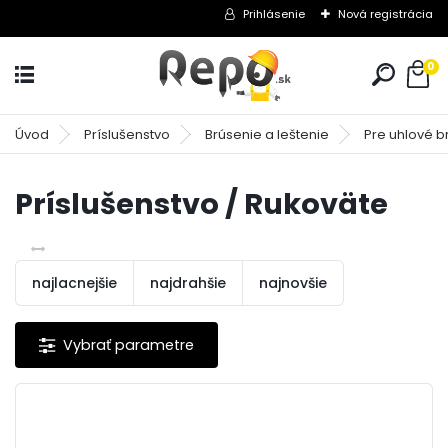
Prihlásenie
Nová registrácia
0
Úvod
Príslušenstvo
Brúsenie a leštenie
Pre uhlové b
Príslušenstvo / Rukoväte
najlacnejšie
najdrahšie
najnovšie