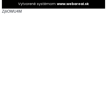
Vytvorené systémom
www.webareal.sk
ZjliOWU4M