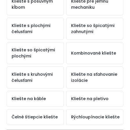
Kliešte s posuvným
Kliešte pre jemnú
kĺbom
mechaniku
Kliešte s plochými
Kliešte so špicatými
čelusťami
zahnutými
Kliešte so špicatými
Kombinované kliešte
plochými
Kliešte s kruhovými
Kliešte na sťahovanie
čelusťami
izolácie
Kliešte na káble
Kliešte na pletivo
Čelné štiepcie kliešte
Rýchloupínacie kliešte