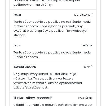
Zachováva stav užívateľskej relácie naprieč
požiadavkami na stránky.
rc::a
persistentní
Tento súbor cookie sa používa na rozlíšenie medzi
ľuďmi a robotmi. To je výhodné pre web, aby
vytvárať platné správy o používaní ich webových
stránok.
rc::c
relácie
Tento súbor cookie sa používa na rozlíšenie medzi
ľuďmi a robotmi.
AWSALBCORS
6 dnů
Registruje, ktorý server-cluster obsluhuje
návštevníka. To sa používa v kontexte s
vyrovnávaním záťaže, aby sa optimalizovala
užívateľská skúsenosť.
18plus_allow_access#
neznámy
Ukladá informáciu o odsúhlasení okna 18+ pre web.