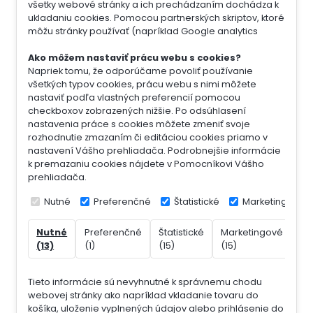
všetky webové stránky a ich prechádzaním dochádza k
ukladaniu cookies. Pomocou partnerských skriptov, ktoré
môžu stránky používať (napríklad Google analytics
Ako môžem nastaviť prácu webu s cookies?
Napriek tomu, že odporúčame povoliť používanie
všetkých typov cookies, prácu webu s nimi môžete
nastaviť podľa vlastných preferencií pomocou
checkboxov zobrazených nižšie. Po odsúhlasení
nastavenia práce s cookies môžete zmeniť svoje
rozhodnutie zmazaním či editáciou cookies priamo v
nastavení Vášho prehliadača. Podrobnejšie informácie
k premazaniu cookies nájdete v Pomocníkovi Vášho
prehliadača.
Nutné
Preferenčné
Štatistické
Marketingové
Nutné
Preferenčné
Štatistické
Marketingové
Ne
(13)
(1)
(15)
(15)
(7)
Tieto informácie sú nevyhnutné k správnemu chodu
webovej stránky ako napríklad vkladanie tovaru do
košíka, uloženie vyplnených údajov alebo prihlásenie do