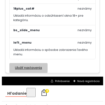
18plus_cat#
neznámy
Ukladá informáciu o odsúhlasení okna 18+ pre
kategóriu.
bs_slide_menu
neznámy
left_menu
neznámy
Ukladá informáciu o spôsobe zobrazenia ľavého
menu.
Uložiť nastavenia
Prihlásenie
Nová registrácia
0
Hľadanie