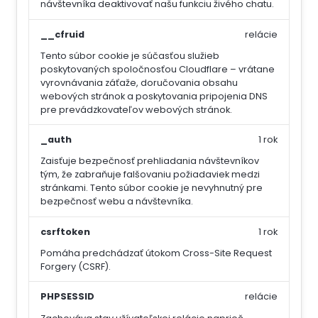
návštevníka deaktivovať našu funkciu živého chatu.
__cfruid
relácie
Tento súbor cookie je súčasťou služieb
poskytovaných spoločnosťou Cloudflare – vrátane
vyrovnávania záťaže, doručovania obsahu
webových stránok a poskytovania pripojenia DNS
pre prevádzkovateľov webových stránok.
_auth
1 rok
Zaisťuje bezpečnosť prehliadania návštevníkov
tým, že zabraňuje falšovaniu požiadaviek medzi
stránkami. Tento súbor cookie je nevyhnutný pre
bezpečnosť webu a návštevníka.
csrftoken
1 rok
Pomáha predchádzať útokom Cross-Site Request
Forgery (CSRF).
PHPSESSID
relácie