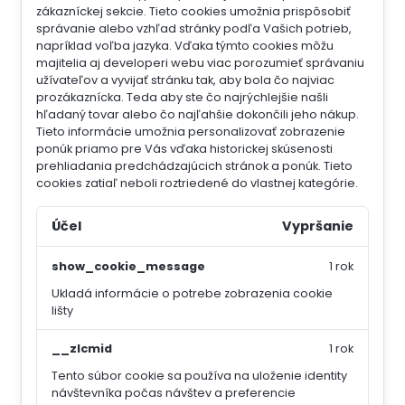
zákazníckej sekcie.
Tieto cookies umožnia prispôsobiť
správanie alebo vzhľad stránky podľa Vašich potrieb,
napríklad voľba jazyka.
Vďaka týmto cookies môžu
majitelia aj developeri webu viac porozumieť správaniu
užívateľov a vyvijať stránku tak, aby bola čo najviac
prozákaznícka. Teda aby ste čo najrýchlejšie našli
hľadaný tovar alebo čo najľahšie dokončili jeho nákup.
Tieto informácie umožnia personalizovať zobrazenie
ponúk priamo pre Vás vďaka historickej skúsenosti
prehliadania predchádzajúcich stránok a ponúk.
Tieto
cookies zatiaľ neboli roztriedené do vlastnej kategórie.
Účel
Vypršanie
show_cookie_message
1 rok
Ukladá informácie o potrebe zobrazenia cookie
lišty
__zlcmid
1 rok
Tento súbor cookie sa používa na uloženie identity
návštevníka počas návštev a preferencie