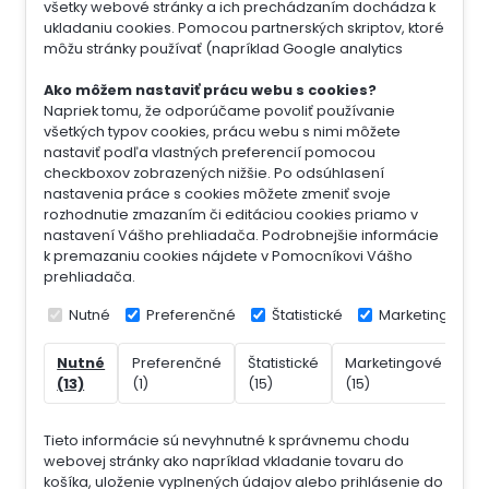
všetky webové stránky a ich prechádzaním dochádza k
ukladaniu cookies. Pomocou partnerských skriptov, ktoré
môžu stránky používať (napríklad Google analytics
Ako môžem nastaviť prácu webu s cookies?
Napriek tomu, že odporúčame povoliť používanie
všetkých typov cookies, prácu webu s nimi môžete
nastaviť podľa vlastných preferencií pomocou
checkboxov zobrazených nižšie. Po odsúhlasení
nastavenia práce s cookies môžete zmeniť svoje
rozhodnutie zmazaním či editáciou cookies priamo v
nastavení Vášho prehliadača. Podrobnejšie informácie
k premazaniu cookies nájdete v Pomocníkovi Vášho
prehliadača.
Nutné
Preferenčné
Štatistické
Marketingové
Nutné
Preferenčné
Štatistické
Marketingové
Ne
(13)
(1)
(15)
(15)
(7)
Tieto informácie sú nevyhnutné k správnemu chodu
webovej stránky ako napríklad vkladanie tovaru do
košíka, uloženie vyplnených údajov alebo prihlásenie do