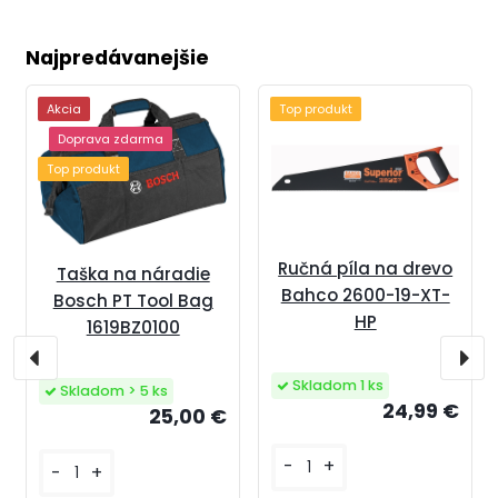
Najpredávanejšie
Akcia
Top produkt
Doprava zdarma
Top produkt
Ručná píla na drevo
Taška na náradie
Bahco 2600-19-XT-
Bosch PT Tool Bag
HP
1619BZ0100
Skladom 1 ks
Skladom > 5 ks
24,99 €
25,00 €
-
+
-
+