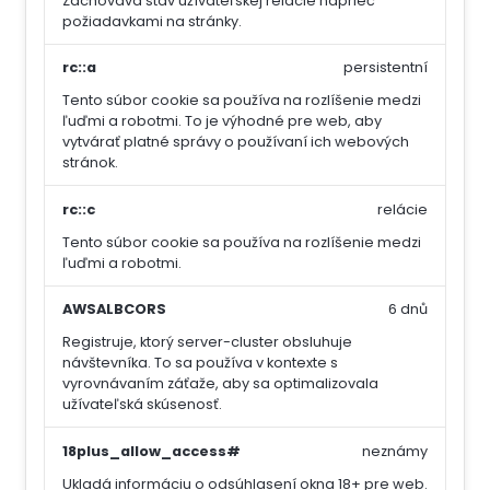
Zachováva stav užívateľskej relácie naprieč
požiadavkami na stránky.
rc::a
persistentní
Tento súbor cookie sa používa na rozlíšenie medzi
ľuďmi a robotmi. To je výhodné pre web, aby
vytvárať platné správy o používaní ich webových
stránok.
rc::c
relácie
Tento súbor cookie sa používa na rozlíšenie medzi
ľuďmi a robotmi.
AWSALBCORS
6 dnů
Registruje, ktorý server-cluster obsluhuje
návštevníka. To sa používa v kontexte s
vyrovnávaním záťaže, aby sa optimalizovala
užívateľská skúsenosť.
18plus_allow_access#
neznámy
Ukladá informáciu o odsúhlasení okna 18+ pre web.