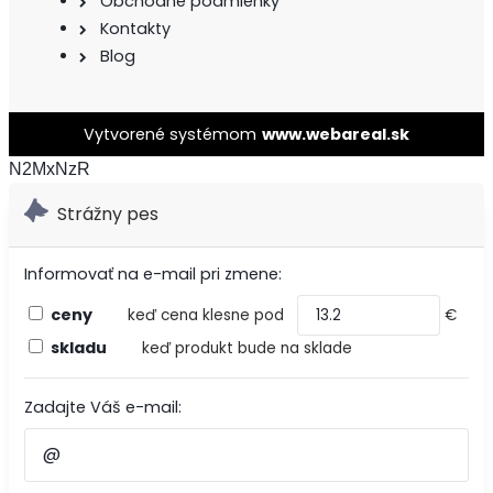
Obchodné podmienky
Kontakty
Blog
Vytvorené systémom
www.webareal.sk
N2MxNzR
Strážny pes
Informovať na e-mail pri zmene:
ceny
keď cena klesne pod
€
skladu
keď produkt bude na sklade
Zadajte Váš e-mail: