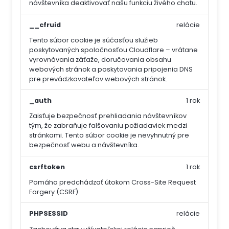
návštevníka deaktivovať našu funkciu živého chatu.
__cfruid
relácie
Tento súbor cookie je súčasťou služieb
poskytovaných spoločnosťou Cloudflare – vrátane
vyrovnávania záťaže, doručovania obsahu
webových stránok a poskytovania pripojenia DNS
pre prevádzkovateľov webových stránok.
_auth
1 rok
Zaisťuje bezpečnosť prehliadania návštevníkov
tým, že zabraňuje falšovaniu požiadaviek medzi
stránkami. Tento súbor cookie je nevyhnutný pre
bezpečnosť webu a návštevníka.
csrftoken
1 rok
Pomáha predchádzať útokom Cross-Site Request
Forgery (CSRF).
PHPSESSID
relácie