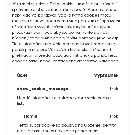
zákazníckej sekcie.
Tieto cookies umožnia prispôsobiť
správanie alebo vzhľad stránky podľa Vašich potrieb,
napríklad voľba jazyka.
Vďaka týmto cookies môžu
majitelia aj developeri webu viac porozumieť správaniu
užívateľov a vyvijať stránku tak, aby bola čo najviac
prozákaznícka. Teda aby ste čo najrýchlejšie našli
hľadaný tovar alebo čo najľahšie dokončili jeho nákup.
Tieto informácie umožnia personalizovať zobrazenie
ponúk priamo pre Vás vďaka historickej skúsenosti
prehliadania predchádzajúcich stránok a ponúk.
Tieto
cookies zatiaľ neboli roztriedené do vlastnej kategórie.
Účel
Vypršanie
show_cookie_message
1 rok
Ukladá informácie o potrebe zobrazenia cookie
lišty
__zlcmid
1 rok
Tento súbor cookie sa používa na uloženie identity
návštevníka počas návštev a preferencie