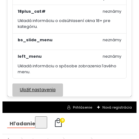
18plus_cat#
neznámy
Ukladá informáciu o odsúhlasení okna 18+ pre
kategóriu.
bs_slide_menu
neznámy
left_menu
neznámy
Ukladá informáciu o spôsobe zobrazenia ľavého
menu.
Uložiť nastavenia
Prihlásenie
Nová registrácia
0
Hľadanie