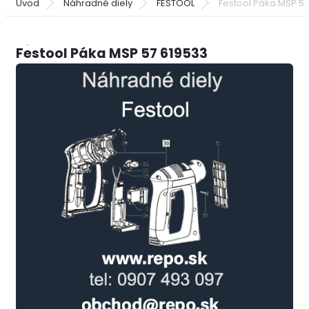
Úvod
Náhradné diely
FESTOOL
Festool Páka MSP 57
Festool Páka MSP 57 619533