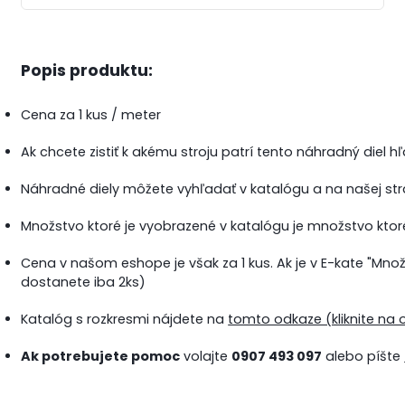
Popis produktu:
Cena za 1 kus / meter
Ak chcete zistiť k akému stroju patrí tento náhradný diel h
Náhradné diely môžete vyhľadať v katalógu a na našej st
Množstvo ktoré je vyobrazené v katalógu je množstvo ktoré
Cena v našom eshope je však za 1 kus. Ak je v E-kate "Množs
dostanete iba 2ks)
Katalóg s rozkresmi nájdete na
tomto odkaze (kliknite na 
Ak potrebujete pomoc
volajte
0907 493 097
alebo píšte